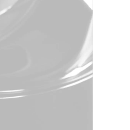
O
E
A
p
S
p
E
p
e
b
L