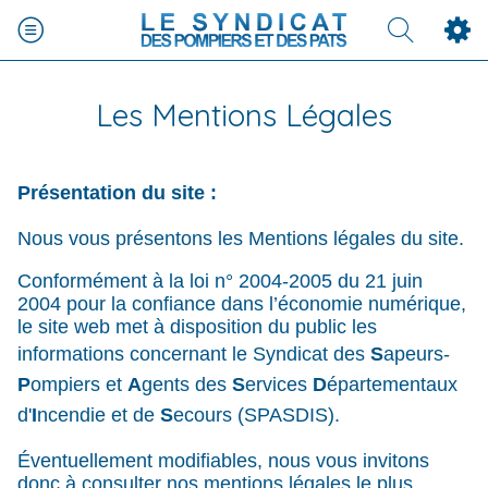
Les Mentions Légales
Présentation du site :
Nous vous présentons les Mentions légales du site.
Conformément à la loi n° 2004-2005 du 21 juin
2004 pour la confiance dans l’économie numérique,
le site web met à disposition du public les
informations concernant le Syndicat des
S
apeurs-
P
ompiers et
A
gents des
S
ervices
D
épartementaux
d'
I
ncendie et de
S
ecours (SPASDIS).
Éventuellement modifiables, nous vous invitons
donc à consulter nos mentions légales le plus