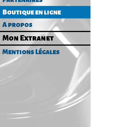
décaps
Boutique en ligne
Prix unitair
A propos
Mon Extranet
Mentions Légales