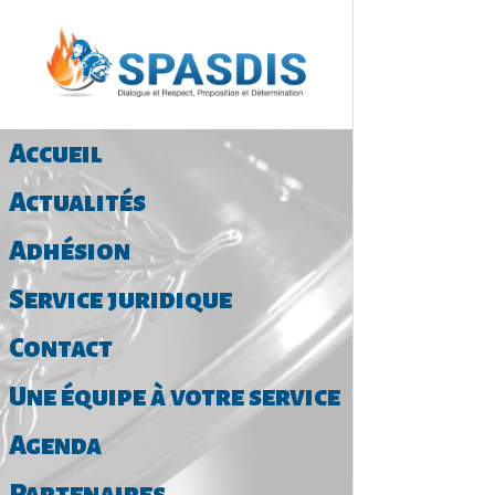
Pour 
Accueil
Commande p
Actualités
Adhésion
Ecusso
Service juridique
Contact
Prix unitair
Une équipe à votre service
Agenda
Porte-c
Partenaires