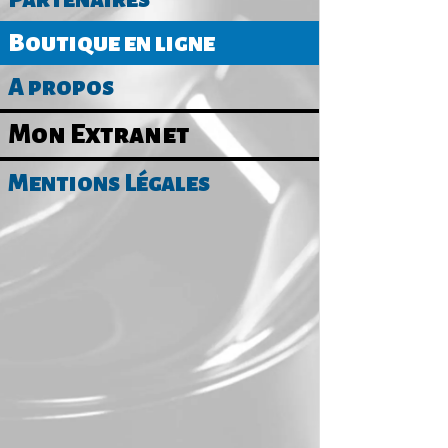
Boutique en ligne
A propos
C
Mon Extranet
L
Mentions Légales
R