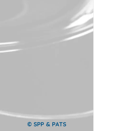
A
-
-
-
-
© SPP & PATS